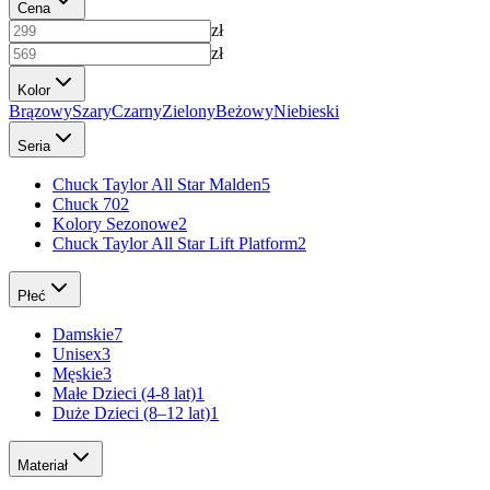
Cena
zł
zł
Kolor
Brązowy
Szary
Czarny
Zielony
Beżowy
Niebieski
Seria
Chuck Taylor All Star Malden
5
Chuck 70
2
Kolory Sezonowe
2
Chuck Taylor All Star Lift Platform
2
Płeć
Damskie
7
Unisex
3
Męskie
3
Małe Dzieci (4-8 lat)
1
Duże Dzieci (8–12 lat)
1
Materiał