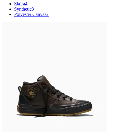
Skóra
4
Synthetic
3
Polyester Canvas
2