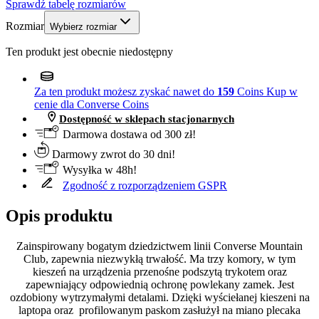
Sprawdź tabelę rozmiarów
Rozmiar
Wybierz rozmiar
Ten produkt jest obecnie niedostępny
Za ten produkt możesz zyskać nawet do
159
Coins
Kup w
cenie dla Converse Coins
Dostępność w sklepach stacjonarnych
Darmowa dostawa od 300 zł!
Darmowy zwrot do 30 dni!
Wysyłka w 48h!
Zgodność z rozporządzeniem GSPR
Opis produktu
Zainspirowany bogatym dziedzictwem linii Converse Mountain
Club, zapewnia niezwykłą trwałość. Ma trzy komory, w tym
kieszeń na urządzenia przenośne podszytą trykotem oraz
zapewniający odpowiednią ochronę powlekany zamek. Jest
ozdobiony wytrzymałymi detalami. Dzięki wyściełanej kieszeni na
laptopa oraz profilowanym paskom zasłużył na miano plecaka