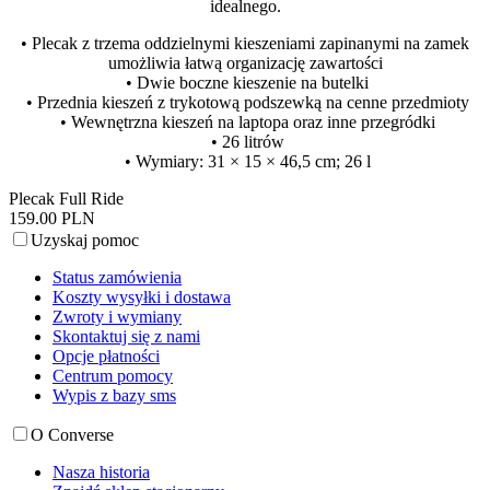
idealnego.
• Plecak z trzema oddzielnymi kieszeniami zapinanymi na zamek
umożliwia łatwą organizację zawartości
• Dwie boczne kieszenie na butelki
• Przednia kieszeń z trykotową podszewką na cenne przedmioty
• Wewnętrzna kieszeń na laptopa oraz inne przegródki
• 26 litrów
• Wymiary: 31 × 15 × 46,5 cm; 26 l
Plecak Full Ride
159.00 PLN
Uzyskaj pomoc
Status zamówienia
Koszty wysyłki i dostawa
Zwroty i wymiany
Skontaktuj się z nami
Opcje płatności
Centrum pomocy
Wypis z bazy sms
O Converse
Nasza historia