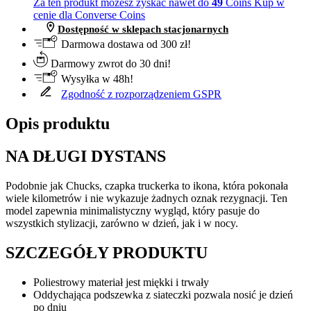
Za ten produkt możesz zyskać nawet do
49
Coins
Kup w
cenie dla Converse Coins
Dostępność w sklepach stacjonarnych
Darmowa dostawa od 300 zł!
Darmowy zwrot do 30 dni!
Wysyłka w 48h!
Zgodność z rozporządzeniem GSPR
Opis produktu
NA DŁUGI DYSTANS
Podobnie jak Chucks, czapka truckerka to ikona, która pokonała
wiele kilometrów i nie wykazuje żadnych oznak rezygnacji. Ten
model zapewnia minimalistyczny wygląd, który pasuje do
wszystkich stylizacji, zarówno w dzień, jak i w nocy.
SZCZEGÓŁY PRODUKTU
Poliestrowy materiał jest miękki i trwały
Oddychająca podszewka z siateczki pozwala nosić je dzień
po dniu