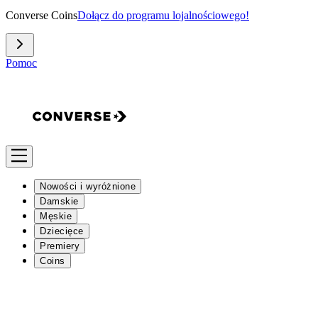
Converse Coins
Dołącz do programu lojalnościowego!
Pomoc
Nowości i wyróżnione
Damskie
Męskie
Dziecięce
Premiery
Coins