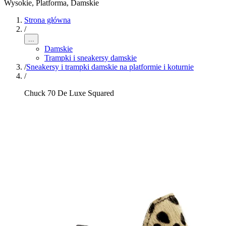
Wysokie, Platforma
,
Damskie
Strona główna
/
...
Damskie
Trampki i sneakersy damskie
/
Sneakersy i trampki damskie na platformie i koturnie
/
Chuck 70 De Luxe Squared