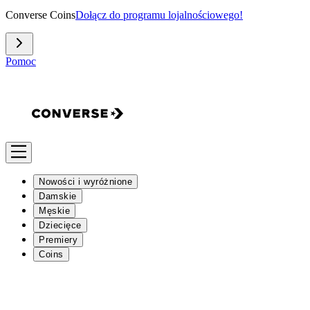
Converse Coins
Dołącz do programu lojalnościowego!
Pomoc
Nowości i wyróżnione
Damskie
Męskie
Dziecięce
Premiery
Coins