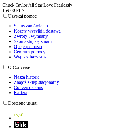
Chuck Taylor All Star Love Fearlessly
159.00 PLN
Uzyskaj pomoc
Status zamówienia
Koszty wysyłki i dostawa
Zwroty i wymiany
Skontaktuj się z nami
Opcje płatności
Centrum pomocy
Wypis z bazy sms
O Converse
Nasza historia
Znajdź sklep stacjonarny
Converse Coins
Kariera
Dostępne usługi