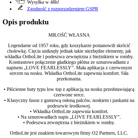
Wysyłka w 48h!
Zgodność z rozporządzeniem GSPR
Opis produktu
MIŁOŚĆ WŁASNA
Legendarne od 1957 roku, gdy koszykarze postanowili skrócić
cholewkę. Cięcia uniknęły jednak takie niezbędne elementy, jak
wkładka OrthoLite i podeszwa zewnętrzna z bieżnikiem w romby.
Kontrastowe połączenie gładkiego płótna ze sznurowadłami z
napisem „LOVE FEARLESSLY”. Mała aplikacja z czerwonym
sercem na nosku. Wkładka OrthoLite zapewnia komfort. Siła
przekonania.
• Płócienne buty typu low top z aplikacją na nosku przedstawiającą
czerwone serce.
• Klasyczny fason z gumową osłoną palców, noskiem i paskami na
podeszwie środkowej.
• Wkładka OrthoLite zapewnia komfort.
• Na sznurowadłach napis „LOVE FEARLESSLY”.
• Podeszwa zewnętrzna z bieżnikiem w romby.
OrthoLite jest znakiem towarowym firmy O2 Partners, LLC.