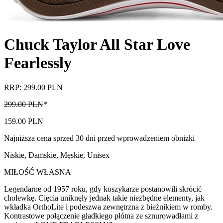
Chuck Taylor All Star Love
Fearlessly
RRP: 299.00 PLN
299.00 PLN
*
159.00 PLN
Najniższa cena sprzed 30 dni przed wprowadzeniem obniżki
Niskie
,
Damskie, Męskie, Unisex
MIŁOŚĆ WŁASNA
Legendarne od 1957 roku, gdy koszykarze postanowili skrócić
cholewkę. Cięcia uniknęły jednak takie niezbędne elementy, jak
wkładka OrthoLite i podeszwa zewnętrzna z bieżnikiem w romby.
Kontrastowe połączenie gładkiego płótna ze sznurowadłami z