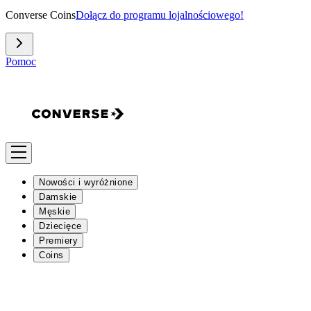
Converse Coins
Dołącz do programu lojalnościowego!
Pomoc
Nowości i wyróżnione
Damskie
Męskie
Dziecięce
Premiery
Coins