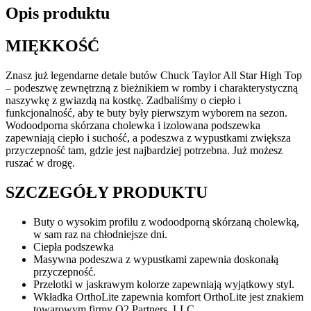
Opis produktu
MIĘKKOŚĆ
Znasz już legendarne detale butów Chuck Taylor All Star High Top
– podeszwę zewnętrzną z bieżnikiem w romby i charakterystyczną
naszywkę z gwiazdą na kostkę. Zadbaliśmy o ciepło i
funkcjonalność, aby te buty były pierwszym wyborem na sezon.
Wodoodporna skórzana cholewka i izolowana podszewka
zapewniają ciepło i suchość, a podeszwa z wypustkami zwiększa
przyczepność tam, gdzie jest najbardziej potrzebna. Już możesz
ruszać w drogę.
SZCZEGÓŁY PRODUKTU
Buty o wysokim profilu z wodoodporną skórzaną cholewką,
w sam raz na chłodniejsze dni.
Ciepła podszewka
Masywna podeszwa z wypustkami zapewnia doskonałą
przyczepność.
Przelotki w jaskrawym kolorze zapewniają wyjątkowy styl.
Wkładka OrthoLite zapewnia komfort OrthoLite jest znakiem
towarowym firmy O2 Partners, LLC.