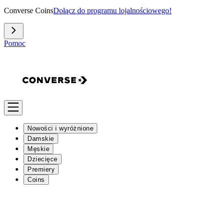
Converse Coins
Dołącz do programu lojalnościowego!
Pomoc
Nowości i wyróżnione
Damskie
Męskie
Dziecięce
Premiery
Coins