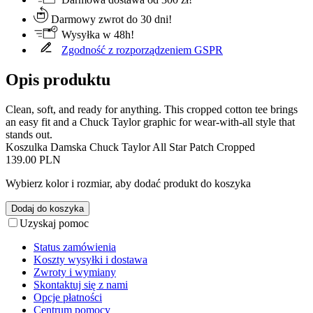
Darmowy zwrot do 30 dni!
Wysyłka w 48h!
Zgodność z rozporządzeniem GSPR
Opis produktu
Clean, soft, and ready for anything. This cropped cotton tee brings
an easy fit and a Chuck Taylor graphic for wear-with-all style that
stands out.
Koszulka Damska Chuck Taylor All Star Patch Cropped
139.00 PLN
Wybierz kolor i rozmiar, aby dodać produkt do koszyka
Dodaj do koszyka
Uzyskaj pomoc
Status zamówienia
Koszty wysyłki i dostawa
Zwroty i wymiany
Skontaktuj się z nami
Opcje płatności
Centrum pomocy