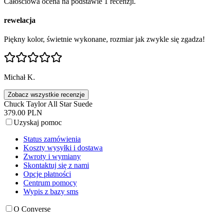
Całościowa ocena na podstawie 1 recenzji.
rewelacja
Piękny kolor, świetnie wykonane, rozmiar jak zwykle się zgadza!
Michał K.
Zobacz wszystkie recenzje
Chuck Taylor All Star Suede
379.00 PLN
Uzyskaj pomoc
Status zamówienia
Koszty wysyłki i dostawa
Zwroty i wymiany
Skontaktuj się z nami
Opcje płatności
Centrum pomocy
Wypis z bazy sms
O Converse