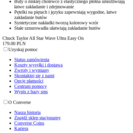
Buty o niskiej cholewce z elastycznego płótna umożliwiają
łatwe zakładanie i zdejmowanie
Pętelki na piętach i języku zapewniają wygodne, łatwe
zakładanie butów
Syntetyczne nakładki tworzą kolorowy wzór
Stałe sznurowadła ułatwiają zakładanie butów
Chuck Taylor All Star Wave Ultra Easy On
179.00 PLN
Uzyskaj pomoc
Status zamówienia
Koszty wysyłki i dostawa
Zwroty i wymiany
Skontaktuj się z nami
Opcje płatności
Centrum pomocy
Wypis z bazy sms
O Converse
Nasza historia
Znajdź sklep stacjonarny
Converse Coins
Kariera