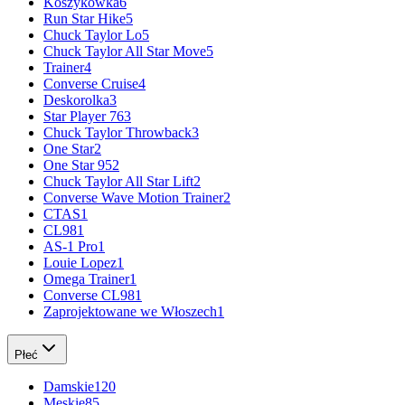
Koszykówka
6
Run Star Hike
5
Chuck Taylor Lo
5
Chuck Taylor All Star Move
5
Trainer
4
Converse Cruise
4
Deskorolka
3
Star Player 76
3
Chuck Taylor Throwback
3
One Star
2
One Star 95
2
Chuck Taylor All Star Lift
2
Converse Wave Motion Trainer
2
CTAS
1
CL98
1
AS-1 Pro
1
Louie Lopez
1
Omega Trainer
1
Converse CL98
1
Zaprojektowane we Włoszech
1
Płeć
Damskie
120
Męskie
85