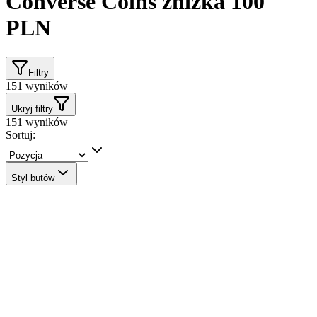
Converse Coins zniżka 100
PLN
Filtry
151
wyników
Ukryj filtry
151
wyników
Sortuj:
Styl butów