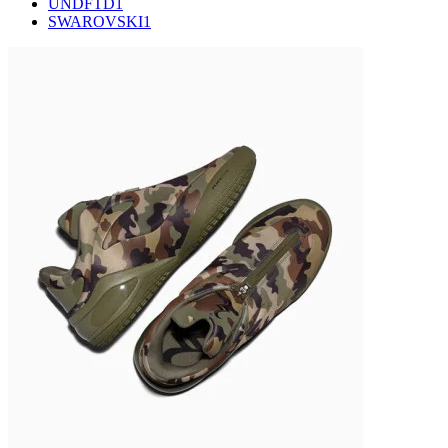
UNDFTD
1
SWAROVSKI
1