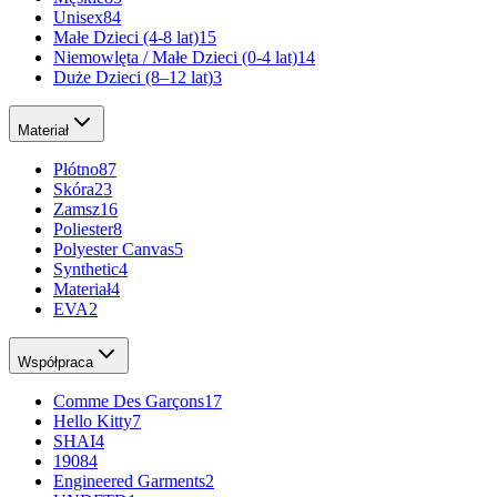
Unisex
84
Małe Dzieci (4-8 lat)
15
Niemowlęta / Małe Dzieci (0-4 lat)
14
Duże Dzieci (8–12 lat)
3
Materiał
Płótno
87
Skóra
23
Zamsz
16
Poliester
8
Polyester Canvas
5
Synthetic
4
Materiał
4
EVA
2
Współpraca
Comme Des Garçons
17
Hello Kitty
7
SHAI
4
1908
4
Engineered Garments
2