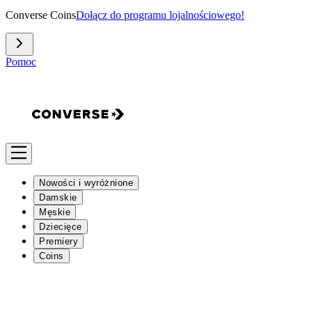
Converse Coins
Dołącz do programu lojalnościowego!
Pomoc
Nowości i wyróżnione
Damskie
Męskie
Dziecięce
Premiery
Coins