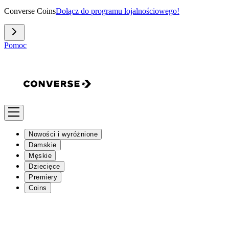
Converse Coins
Dołącz do programu lojalnościowego!
Pomoc
Nowości i wyróżnione
Damskie
Męskie
Dziecięce
Premiery
Coins