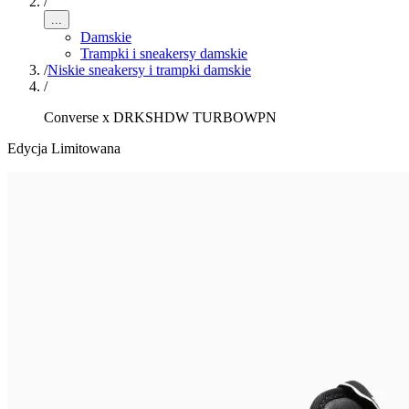
/
...
Damskie
Trampki i sneakersy damskie
/
Niskie sneakersy i trampki damskie
/
Converse x DRKSHDW TURBOWPN
Edycja Limitowana