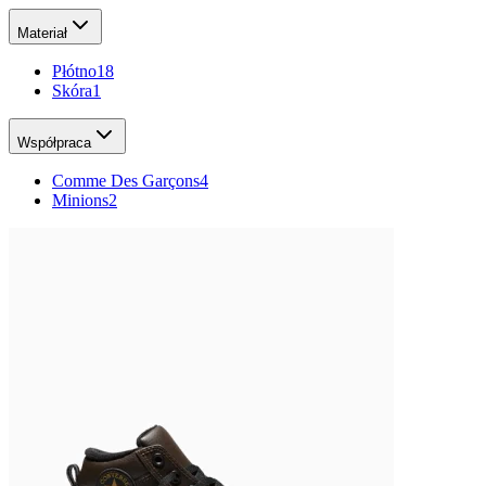
Materiał
Płótno
18
Skóra
1
Współpraca
Comme Des Garçons
4
Minions
2