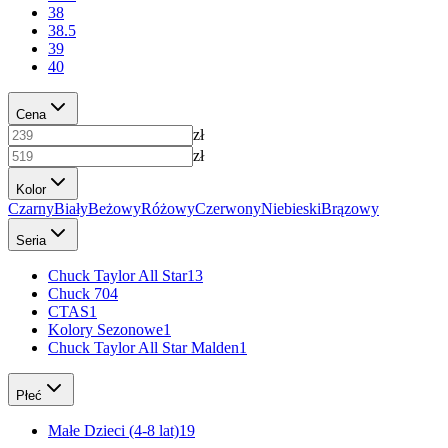
38
38.5
39
40
Cena
zł
zł
Kolor
Czarny
Biały
Beżowy
Różowy
Czerwony
Niebieski
Brązowy
Seria
Chuck Taylor All Star
13
Chuck 70
4
CTAS
1
Kolory Sezonowe
1
Chuck Taylor All Star Malden
1
Płeć
Małe Dzieci (4-8 lat)
19