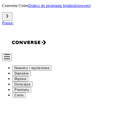
Converse Coins
Dołącz do programu lojalnościowego!
Pomoc
Nowości i wyróżnione
Damskie
Męskie
Dziecięce
Premiery
Coins