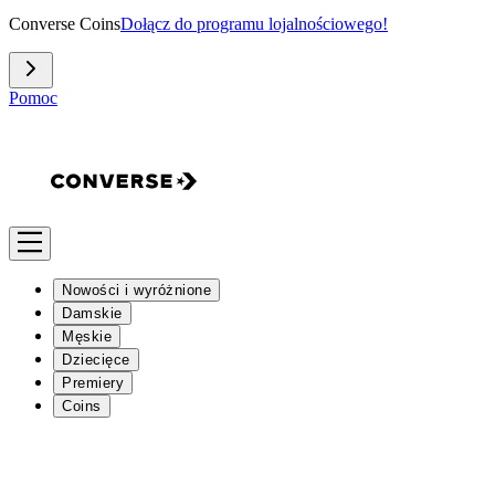
Converse Coins
Dołącz do programu lojalnościowego!
Pomoc
Nowości i wyróżnione
Damskie
Męskie
Dziecięce
Premiery
Coins