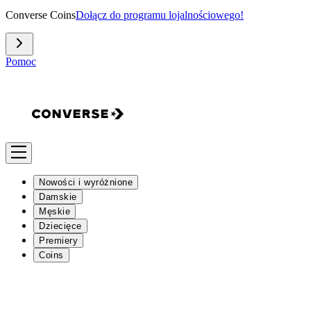
Converse Coins
Dołącz do programu lojalnościowego!
Pomoc
Nowości i wyróżnione
Damskie
Męskie
Dziecięce
Premiery
Coins