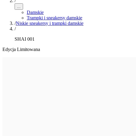
/
...
Damskie
Trampki i sneakersy damskie
/
Niskie sneakersy i trampki damskie
/
SHAI 001
Edycja Limitowana