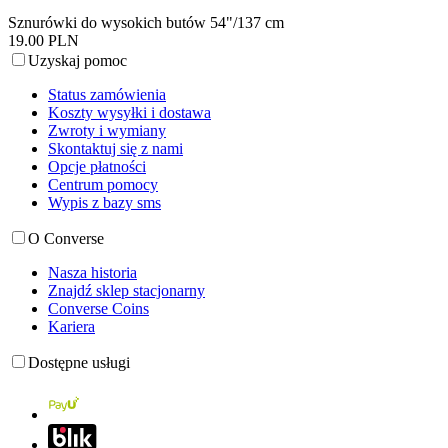
Sznurówki do wysokich butów 54"/137 cm
19.00 PLN
Uzyskaj pomoc
Status zamówienia
Koszty wysyłki i dostawa
Zwroty i wymiany
Skontaktuj się z nami
Opcje płatności
Centrum pomocy
Wypis z bazy sms
O Converse
Nasza historia
Znajdź sklep stacjonarny
Converse Coins
Kariera
Dostępne usługi