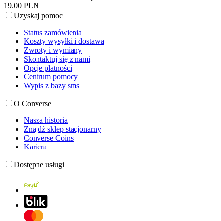
19.00 PLN
Uzyskaj pomoc
Status zamówienia
Koszty wysyłki i dostawa
Zwroty i wymiany
Skontaktuj się z nami
Opcje płatności
Centrum pomocy
Wypis z bazy sms
O Converse
Nasza historia
Znajdź sklep stacjonarny
Converse Coins
Kariera
Dostępne usługi