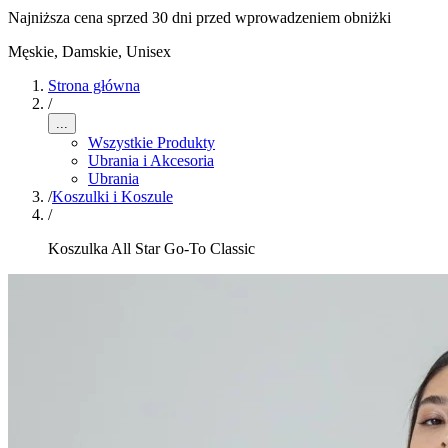
Najniższa cena sprzed 30 dni przed wprowadzeniem obniżki
Męskie, Damskie, Unisex
Strona główna
/
...
Wszystkie Produkty
Ubrania i Akcesoria
Ubrania
/
Koszulki i Koszule
/
Koszulka All Star Go-To Classic