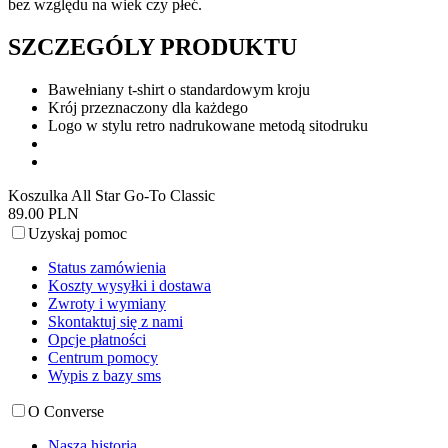
bez względu na wiek czy płeć.
SZCZEGÓLY PRODUKTU
Bawełniany t-shirt o standardowym kroju
Krój przeznaczony dla każdego
Logo w stylu retro nadrukowane metodą sitodruku
Koszulka All Star Go-To Classic
89.00 PLN
Uzyskaj pomoc
Status zamówienia
Koszty wysyłki i dostawa
Zwroty i wymiany
Skontaktuj się z nami
Opcje płatności
Centrum pomocy
Wypis z bazy sms
O Converse
Nasza historia