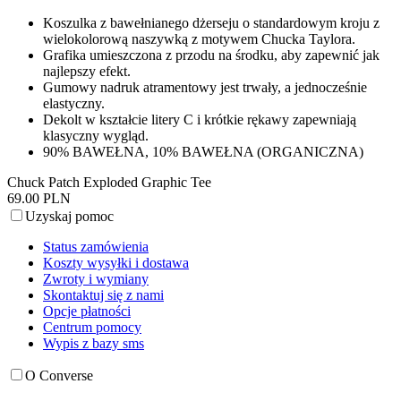
Koszulka z bawełnianego dżerseju o standardowym kroju z
wielokolorową naszywką z motywem Chucka Taylora.
Grafika umieszczona z przodu na środku, aby zapewnić jak
najlepszy efekt.
Gumowy nadruk atramentowy jest trwały, a jednocześnie
elastyczny.
Dekolt w kształcie litery C i krótkie rękawy zapewniają
klasyczny wygląd.
90% BAWEŁNA, 10% BAWEŁNA (ORGANICZNA)
Chuck Patch Exploded Graphic Tee
69.00 PLN
Uzyskaj pomoc
Status zamówienia
Koszty wysyłki i dostawa
Zwroty i wymiany
Skontaktuj się z nami
Opcje płatności
Centrum pomocy
Wypis z bazy sms
O Converse