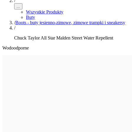
/
...
Wszystkie Produkty
Buty
/
Boots - buty jesienno-zimowe, zimowe trampki i sneakersy
/
Chuck Taylor All Star Malden Street Water Repellent
Wodoodporne