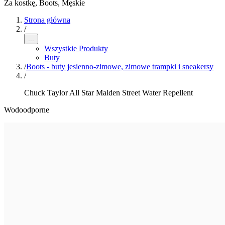
Za kostkę, Boots
,
Męskie
Strona główna
/
...
Wszystkie Produkty
Buty
/
Boots - buty jesienno-zimowe, zimowe trampki i sneakersy
/
Chuck Taylor All Star Malden Street Water Repellent
Wodoodporne