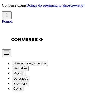
Converse Coins
Dołącz do programu lojalnościowego!
Pomoc
Nowości i wyróżnione
Damskie
Męskie
Dziecięce
Premiery
Coins