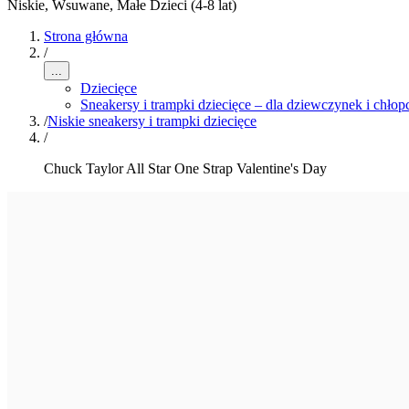
Niskie, Wsuwane
,
Małe Dzieci (4-8 lat)
Strona główna
/
...
Dziecięce
Sneakersy i trampki dziecięce – dla dziewczynek i chło
/
Niskie sneakersy i trampki dziecięce
/
Chuck Taylor All Star One Strap Valentine's Day