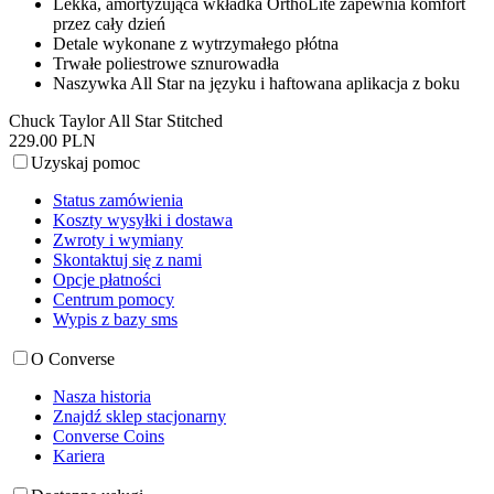
Lekka, amortyzująca wkładka OrthoLite zapewnia komfort
przez cały dzień
Detale wykonane z wytrzymałego płótna
Trwałe poliestrowe sznurowadła
Naszywka All Star na języku i haftowana aplikacja z boku
Chuck Taylor All Star Stitched
229.00 PLN
Uzyskaj pomoc
Status zamówienia
Koszty wysyłki i dostawa
Zwroty i wymiany
Skontaktuj się z nami
Opcje płatności
Centrum pomocy
Wypis z bazy sms
O Converse
Nasza historia
Znajdź sklep stacjonarny
Converse Coins
Kariera