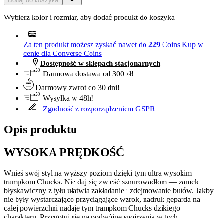
Dodaj do koszyka
Wybierz kolor i rozmiar, aby dodać produkt do koszyka
Za ten produkt możesz zyskać nawet do
229
Coins
Kup w
cenie dla Converse Coins
Dostępność w sklepach stacjonarnych
Darmowa dostawa od 300 zł!
Darmowy zwrot do 30 dni!
Wysyłka w 48h!
Zgodność z rozporządzeniem GSPR
Opis produktu
WYSOKA PRĘDKOŚĆ
Wnieś swój styl na wyższy poziom dzięki tym ultra wysokim
trampkom Chucks. Nie daj się zwieść sznurowadłom — zamek
błyskawiczny z tyłu ułatwia zakładanie i zdejmowanie butów. Jakby
nie były wystarczająco przyciągające wzrok, nadruk geparda na
całej powierzchni nadaje tym trampkom Chucks dzikiego
charakteru. Przygotuj się na podwójne spojrzenia w tych