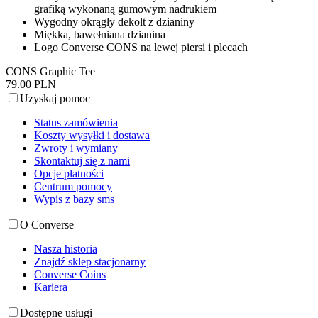
grafiką wykonaną gumowym nadrukiem
Wygodny okrągły dekolt z dzianiny
Miękka, bawełniana dzianina
Logo Converse CONS na lewej piersi i plecach
CONS Graphic Tee
79.00 PLN
Uzyskaj pomoc
Status zamówienia
Koszty wysyłki i dostawa
Zwroty i wymiany
Skontaktuj się z nami
Opcje płatności
Centrum pomocy
Wypis z bazy sms
O Converse
Nasza historia
Znajdź sklep stacjonarny
Converse Coins
Kariera
Dostępne usługi