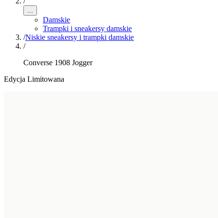
/
...
Damskie
Trampki i sneakersy damskie
/
Niskie sneakersy i trampki damskie
/
Converse 1908 Jogger
Edycja Limitowana