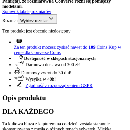
Pamiętaj, że rozmiarówka Converse różni się pomiędzy
modelami.
Sprawdź tabelę rozmiarów
Rozmiar
Wybierz rozmiar
Ten produkt jest obecnie niedostępny
Za ten produkt możesz zyskać nawet do
109
Coins
Kup w
cenie dla Converse Coins
Dostępność w sklepach stacjonarnych
Darmowa dostawa od 300 zł!
Darmowy zwrot do 30 dni!
Wysyłka w 48h!
Zgodność z rozporządzeniem GSPR
Opis produktu
DLA KAŻDEGO
Ta kultowa bluza z kapturem na co dzień, została starannie
skonstruowana z myślą o różnych typach sylwetek. Miękka