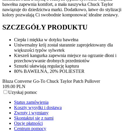
bawełna zapewnia komfort, a mała naszywka Chuck Taylor
nawiązuje do dziedzictwa marki. Dodatkowo, łatwe do stylizacji
kolory pozwalają Ci swobodnie komponować idealne zestawy.
SZCZEGÓŁY PRODUKTU
Ciepła i miękka w dotyku bawełna
Uniwersalny krój został starannie zaprojektowany dla
większości typów sylwetek
Kieszeń kangurka zapewnia miejsce na ogrzanie dłoni i
przechowywanie drobnych przedmiotów
Sznurki ułatwiają regulację kaptura
80% BAWEŁNA, 20% POLIESTER
Bluza Converse Go-To Chuck Taylor Patch Pullover
109.00 PLN
Uzyskaj pomoc
Status zamówienia
Koszty wysyłki i dostawa
Zwroty i wymiany
Skontaktuj się z nami
Opcje płatności
Centrum pomocy