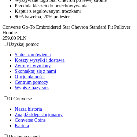
Wyszywane logo Star Chevron po lewej stronie
Przednia kieszeń do przechowywania
Kaptur z regulowanymi troczkami
80% bawełna, 20% poliester
Converse Go-To Embroidered Star Chevron Standard Fit Pullover
Hoodie
259.00 PLN
Uzyskaj pomoc
Status zamówienia
Koszty wysyłki i dostawa
Zwroty i wymiany
Skontaktuj się z nami
Opcje płatności
Centrum pomocy
Wypis z bazy sms
O Converse
Nasza historia
Znajdź sklep stacjonarny
Converse Coins
Kariera
Dostępne usługi