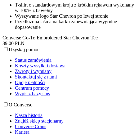
T-shirt o standardowym kroju z krótkim rękawem wykonany
w 100% z bawełny
Wyszywane logo Star Chevron po lewej stronie
Przedłużona taśma na karku zapewniająca wygodne
dopasowanie
Converse Go-To Embroidered Star Chevron Tee
39.00 PLN
Uzyskaj pomoc
Status zamówienia
Koszty wysyłki i dostawa
Zwroty i wymiany
Skontaktuj się z nami
Opcje płatności
Centrum pomocy
Wypis z bazy sms
O Converse
Nasza historia
Znajdź sklep stacjonarny
Converse Coins
Kariera