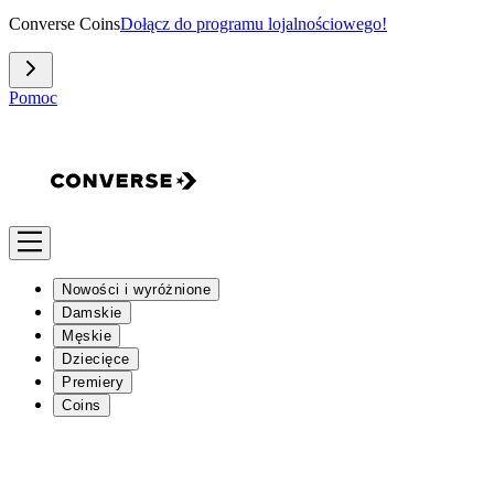
Converse Coins
Dołącz do programu lojalnościowego!
Pomoc
Nowości i wyróżnione
Damskie
Męskie
Dziecięce
Premiery
Coins