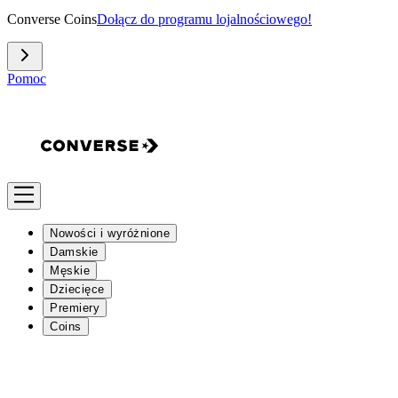
Converse Coins
Dołącz do programu lojalnościowego!
Pomoc
Nowości i wyróżnione
Damskie
Męskie
Dziecięce
Premiery
Coins