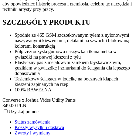
aby opowiedzieć historię procesu i rzemiosła, celebrując narzędzia i
techniki artysty przy pracy.
SZCZEGÓŁY PRODUKTU
Spodnie ze 465 GSM szczotkowanym tyłem z nylonowymi
naszywanymi kieszeniami, detalami na szwach i blokowaną
kolorami konstrukcją
Półprzezroczysta gumowa naszywka i tkana metka w
gwiazdki na prawej kieszeni z tyłu
Elastyczny pas z metalowym zamkiem błyskawicznym,
guzikiem w gwiazdkę i sznurkami do ściągania dla lepszego
dopasowania
Tasiemkowy ściągacz w jodełkę na bocznych klapach
kieszeni zapinanych na rzep
100% BAWEŁNA
Converse x Joshua Vides Utility Pants
349.00 PLN
Uzyskaj pomoc
Status zamówienia
Koszty wysyłki i dostawa
Zwroty i wymiany