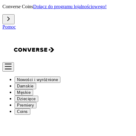
Converse Coins
Dołącz do programu lojalnościowego!
Pomoc
Nowości i wyróżnione
Damskie
Męskie
Dziecięce
Premiery
Coins