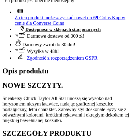
Ten produkt jest obecnie niedostępny
Za ten produkt możesz zyskać nawet do
69
Coins
Kup w
cenie dla Converse Coins
Dostępność w sklepach stacjonarnych
Darmowa dostawa od 300 zł!
Darmowy zwrot do 30 dni!
Wysyłka w 48h!
Zgodność z rozporządzeniem GSPR
Opis produktu
NOWE SZCZYTY.
Sneakersy Chuck Taylor All Star unoszą się wysoko nad
horyzontem niczym latawiec, nadając graficznej koszulce
nostalgiczny, letni charakter. Zabawny styl doskonale łączy się z
odważnymi kolorami, krótkimi rękawami i okrągłym dekoltem tej
miękkiej bawełnianej koszulki.
SZCZEGÓŁY PRODUKTU