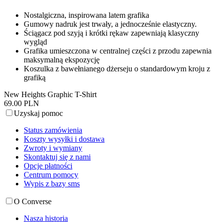
Nostalgiczna, inspirowana latem grafika
Gumowy nadruk jest trwały, a jednocześnie elastyczny.
Ściągacz pod szyją i krótki rękaw zapewniają klasyczny
wygląd
Grafika umieszczona w centralnej części z przodu zapewnia
maksymalną ekspozycję
Koszulka z bawełnianego dżerseju o standardowym kroju z
grafiką
New Heights Graphic T-Shirt
69.00 PLN
Uzyskaj pomoc
Status zamówienia
Koszty wysyłki i dostawa
Zwroty i wymiany
Skontaktuj się z nami
Opcje płatności
Centrum pomocy
Wypis z bazy sms
O Converse
Nasza historia