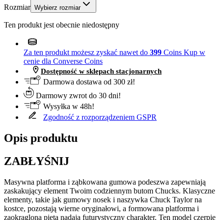
Rozmiar
Wybierz rozmiar
Ten produkt jest obecnie niedostępny
Za ten produkt możesz zyskać nawet do
399
Coins
Kup w
cenie dla Converse Coins
Dostępność w sklepach stacjonarnych
Darmowa dostawa od 300 zł!
Darmowy zwrot do 30 dni!
Wysyłka w 48h!
Zgodność z rozporządzeniem GSPR
Opis produktu
ZABŁYŚNIJ
Masywna platforma i ząbkowana gumowa podeszwa zapewniają
zaskakujący element Twoim codziennym butom Chucks. Klasyczne
elementy, takie jak gumowy nosek i naszywka Chuck Taylor na
kostce, pozostają wierne oryginałowi, a formowana platforma i
zaokrąglona pięta nadają futurystyczny charakter. Ten model czerpie