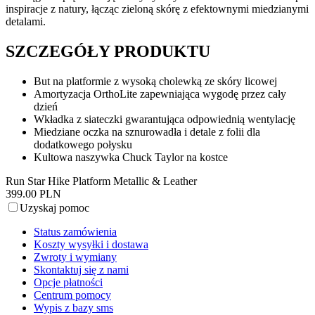
inspiracje z natury, łącząc zieloną skórę z efektownymi miedzianymi
detalami.
SZCZEGÓŁY PRODUKTU
But na platformie z wysoką cholewką ze skóry licowej
Amortyzacja OrthoLite zapewniająca wygodę przez cały
dzień
Wkładka z siateczki gwarantująca odpowiednią wentylację
Miedziane oczka na sznurowadła i detale z folii dla
dodatkowego połysku
Kultowa naszywka Chuck Taylor na kostce
Run Star Hike Platform Metallic & Leather
399.00 PLN
Uzyskaj pomoc
Status zamówienia
Koszty wysyłki i dostawa
Zwroty i wymiany
Skontaktuj się z nami
Opcje płatności
Centrum pomocy
Wypis z bazy sms