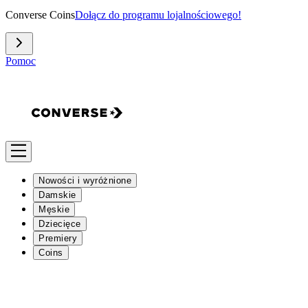
Converse Coins
Dołącz do programu lojalnościowego!
Pomoc
Nowości i wyróżnione
Damskie
Męskie
Dziecięce
Premiery
Coins