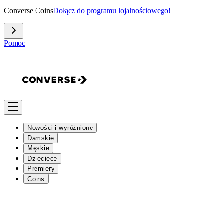
Converse Coins
Dołącz do programu lojalnościowego!
Pomoc
Nowości i wyróżnione
Damskie
Męskie
Dziecięce
Premiery
Coins