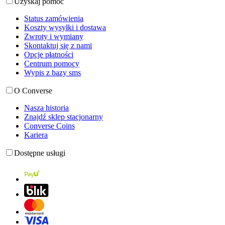
Uzyskaj pomoc
Status zamówienia
Koszty wysyłki i dostawa
Zwroty i wymiany
Skontaktuj się z nami
Opcje płatności
Centrum pomocy
Wypis z bazy sms
O Converse
Nasza historia
Znajdź sklep stacjonarny
Converse Coins
Kariera
Dostępne usługi