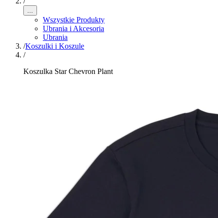
/
...
Wszystkie Produkty
Ubrania i Akcesoria
Ubrania
/
Koszulki i Koszule
/
Koszulka Star Chevron Plant