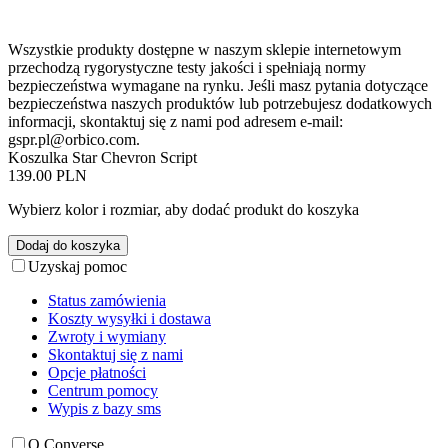
Wszystkie produkty dostępne w naszym sklepie internetowym
przechodzą rygorystyczne testy jakości i spełniają normy
bezpieczeństwa wymagane na rynku. Jeśli masz pytania dotyczące
bezpieczeństwa naszych produktów lub potrzebujesz dodatkowych
informacji, skontaktuj się z nami pod adresem e-mail:
gspr.pl@orbico.com
.
Koszulka Star Chevron Script
139.00 PLN
Wybierz kolor i rozmiar, aby dodać produkt do koszyka
Dodaj do koszyka
Uzyskaj pomoc
Status zamówienia
Koszty wysyłki i dostawa
Zwroty i wymiany
Skontaktuj się z nami
Opcje płatności
Centrum pomocy
Wypis z bazy sms
O Converse