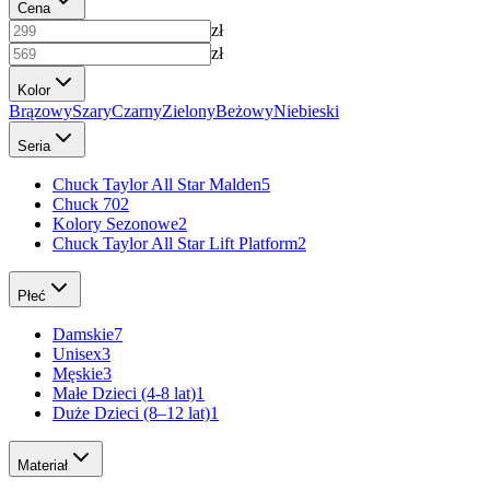
Cena
zł
zł
Kolor
Brązowy
Szary
Czarny
Zielony
Beżowy
Niebieski
Seria
Chuck Taylor All Star Malden
5
Chuck 70
2
Kolory Sezonowe
2
Chuck Taylor All Star Lift Platform
2
Płeć
Damskie
7
Unisex
3
Męskie
3
Małe Dzieci (4-8 lat)
1
Duże Dzieci (8–12 lat)
1
Materiał