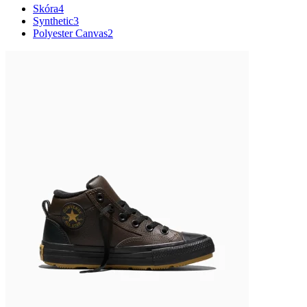
Skóra
4
Synthetic
3
Polyester Canvas
2